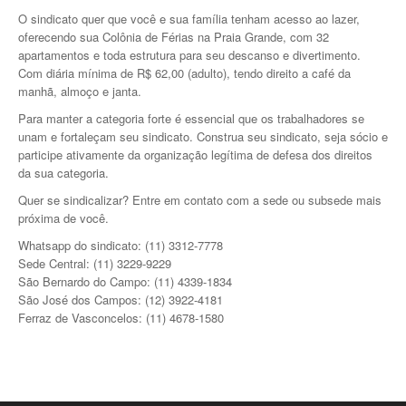
Serviços
O sindicato quer que você e sua família tenham acesso ao lazer,
oferecendo sua Colônia de Férias na Praia Grande, com 32
Galeria
apartamentos e toda estrutura para seu descanso e divertimento.
Com diária mínima de R$ 62,00 (adulto), tendo direito a café da
Videos
manhã, almoço e janta.
Para manter a categoria forte é essencial que os trabalhadores se
Fotos
unam e fortaleçam seu sindicato. Construa seu sindicato, seja sócio e
participe ativamente da organização legítima de defesa dos direitos
Notícias
da sua categoria.
Quer se sindicalizar? Entre em contato com a sede ou subsede mais
Todas as Categorias
próxima de você.
Ultimas Notícias
Whatsapp do sindicato: (11) 3312-7778
Sede Central: (11) 3229-9229
Fale Conosco
São Bernardo do Campo: (11) 4339-1834
São José dos Campos:
(12) 3922-4181
Ferraz de Vasconcelos: (11) 4678-1580