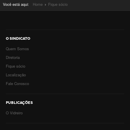
Você está aqui:
Home
Fique sócio
O SINDICATO
Quem Somos
Diretoria
Fique sócio
Localização
Fale Conosco
PUBLICAÇÕES
O Vidreiro