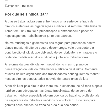
Imprimir
Email
Diretoria
Por que se sindicalizar?
Fique Sócio
A classe trabalhadora vem enfrentando uma serie de retirada de
direitos e ataques às organizações sindicais. A reforma trabalhista de
Localização
Temer em 2017 trouxe a precarização e enfraqueceu o poder de
negociação dos trabalhadores junto aos patrões.
Sede Central
Houve mudanças significativas nas regras para processos contra
Boleto
danos morais, direito ao seguro desemprego, vale transporte e a
contribuição sindical, que deixando de ser obrigatória enfraquece o
Boletos
poder de mobilização dos sindicatos junto aos trabalhadores.
A reforma da previdência vem seguindo no mesmo plano de
Publicações
precarização da vida do trabalhador e retirada de direitos. Somente
através da luta organizada dos trabalhadores conseguiremos manter
O Vidreiro
nossos direitos conquistados através de tantos anos de luta
Além de lutar pelo direito dos vidreiros, o sindicato lhe dá todo o apoio
Benefícios
jurídico com advogados nas áreas trabalhistas, de acidente de
trabalho, médico especializado em doença do trabalho, profissionais
Convênios
na segurança do trabalho e serviços odontológico. Tudo isso para
garantir seus direitos no trabalho e da sua boa saúde.