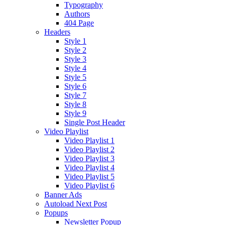
Typography
Authors
404 Page
Headers
Style 1
Style 2
Style 3
Style 4
Style 5
Style 6
Style 7
Style 8
Style 9
Single Post Header
Video Playlist
Video Playlist 1
Video Playlist 2
Video Playlist 3
Video Playlist 4
Video Playlist 5
Video Playlist 6
Banner Ads
Autoload Next Post
Popups
Newsletter Popup