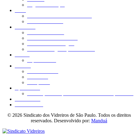
Regiões de atuação
Lazer
Colônia de Férias – Praia Grande
Sítio dos Vidreiros
Benefícios
Assessoria Jurídica
Convênio com faculdades
Convênio Odontológico
Medicina e Segurança do Trabalho
Boletos
Imprimir 2ª via
Notícias
Últimas notícias
O Vidreiro
O Soprador
Aposentados
Associação dos Aposentados e O Vidreiro Aposentado
Fale conosco
Acessibilidade
© 2026 Sindicato dos Vidreiros de São Paulo. Todos os direitos
reservados. Desenvolvido por:
Manduá