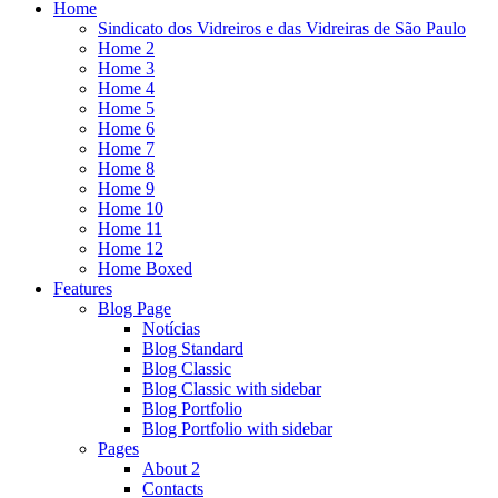
Home
Sindicato dos Vidreiros e das Vidreiras de São Paulo
Home 2
Home 3
Home 4
Home 5
Home 6
Home 7
Home 8
Home 9
Home 10
Home 11
Home 12
Home Boxed
Features
Blog Page
Notícias
Blog Standard
Blog Classic
Blog Classic with sidebar
Blog Portfolio
Blog Portfolio with sidebar
Pages
About 2
Contacts