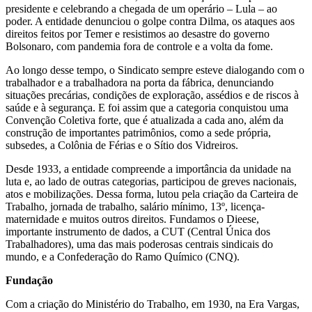
presidente e celebrando a chegada de um operário – Lula – ao
poder. A entidade denunciou o golpe contra Dilma, os ataques aos
direitos feitos por Temer e resistimos ao desastre do governo
Bolsonaro, com pandemia fora de controle e a volta da fome.
Ao longo desse tempo, o Sindicato sempre esteve dialogando com o
trabalhador e a trabalhadora na porta da fábrica, denunciando
situações precárias, condições de exploração, assédios e de riscos à
saúde e à segurança. E foi assim que a categoria conquistou uma
Convenção Coletiva forte, que é atualizada a cada ano, além da
construção de importantes patrimônios, como a sede própria,
subsedes, a Colônia de Férias e o Sítio dos Vidreiros.
Desde 1933, a entidade compreende a importância da unidade na
luta e, ao lado de outras categorias, participou de greves nacionais,
atos e mobilizações. Dessa forma, lutou pela criação da Carteira de
Trabalho, jornada de trabalho, salário mínimo, 13º, licença-
maternidade e muitos outros direitos. Fundamos o Dieese,
importante instrumento de dados, a CUT (Central Única dos
Trabalhadores), uma das mais poderosas centrais sindicais do
mundo, e a Confederação do Ramo Químico (CNQ).
Fundação
Com a criação do Ministério do Trabalho, em 1930, na Era Vargas,