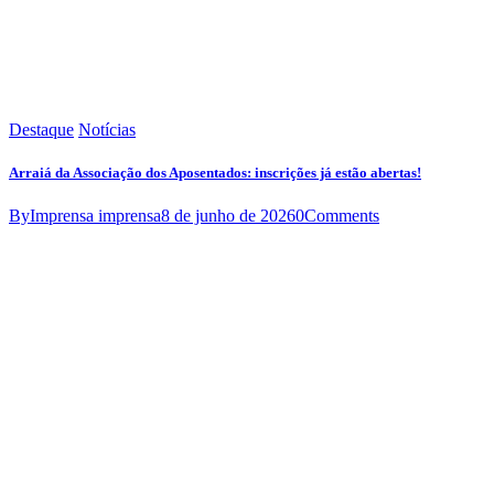
Destaque
Notícias
Arraiá da Associação dos Aposentados: inscrições já estão abertas!
By
Imprensa imprensa
8 de junho de 2026
0
Comments