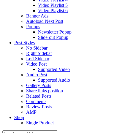
Video Playlist 5
Video Playlist 6
Banner Ads
Autoload Next Post
Popups
Newsletter Popup
Slide-out Popup
Post Styles
No Sidebar
Right Sidebar
Left Sidebar
Video Post
Supported Video
Audio Post
Supported Audio
Gallery Posts
Share links position
Related Posts
Comments
Review Posts
AMP
Shop
Single Product