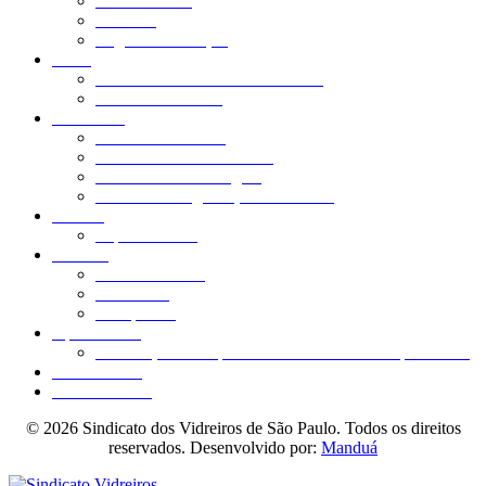
Nossa história
Diretoria
Regiões de atuação
Lazer
Colônia de Férias – Praia Grande
Sítio dos Vidreiros
Benefícios
Assessoria Jurídica
Convênio com faculdades
Convênio Odontológico
Medicina e Segurança do Trabalho
Boletos
Imprimir 2ª via
Notícias
Últimas notícias
O Vidreiro
O Soprador
Aposentados
Associação dos Aposentados e O Vidreiro Aposentado
Fale conosco
Acessibilidade
© 2026 Sindicato dos Vidreiros de São Paulo. Todos os direitos
reservados. Desenvolvido por:
Manduá