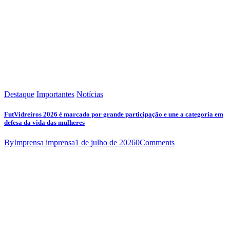
Destaque
Importantes
Notícias
FutVidreiros 2026 é marcado por grande participação e une a categoria em
defesa da vida das mulheres
By
Imprensa imprensa
1 de julho de 2026
0
Comments