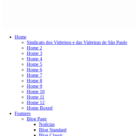
Home
Sindicato dos Vidreiros e das Vidreiras de São Paulo
Home 2
Home 3
Home 4
Home 5
Home 6
Home 7
Home 8
Home 9
Home 10
Home 11
Home 12
Home Boxed
Features
Blog Page
Notícias
Blog Standard
Blog Classic