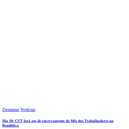
Destaque
Notícias
Dia 30: CUT fará ato de encerramento do Mês dos Trabalhadores na
República