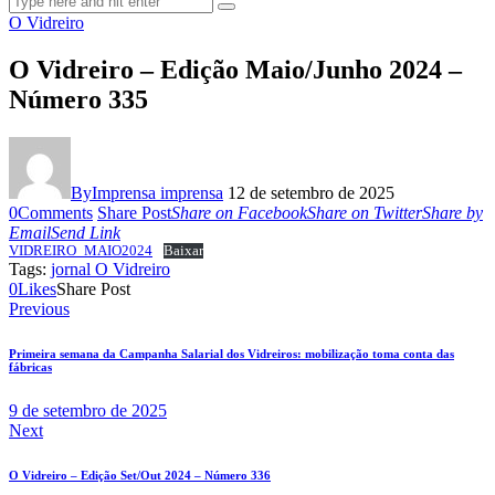
O Vidreiro
O Vidreiro – Edição Maio/Junho 2024 –
Número 335
By
Imprensa imprensa
12 de setembro de 2025
0
Comments
Share Post
Share on Facebook
Share on Twitter
Share by
Email
Send Link
VIDREIRO_MAIO2024
Baixar
Tags:
jornal O Vidreiro
0
Likes
Share Post
Navegação
Previous
de
Primeira semana da Campanha Salarial dos Vidreiros: mobilização toma conta das
Post
fábricas
9 de setembro de 2025
Next
O Vidreiro – Edição Set/Out 2024 – Número 336