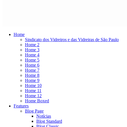
Home
Sindicato dos Vidreiros e das Vidreiras de São Paulo
Home 2
Home 3
Home 4
Home 5
Home 6
Home 7
Home 8
Home 9
Home 10
Home 11
Home 12
Home Boxed
Features
Blog Page
Notícias
Blog Standard
Blog Classic