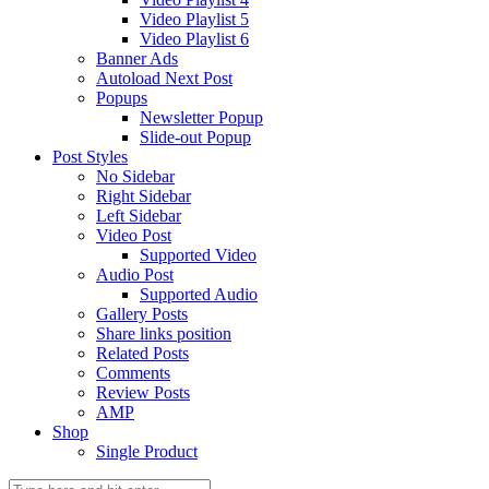
Video Playlist 5
Video Playlist 6
Banner Ads
Autoload Next Post
Popups
Newsletter Popup
Slide-out Popup
Post Styles
No Sidebar
Right Sidebar
Left Sidebar
Video Post
Supported Video
Audio Post
Supported Audio
Gallery Posts
Share links position
Related Posts
Comments
Review Posts
AMP
Shop
Single Product