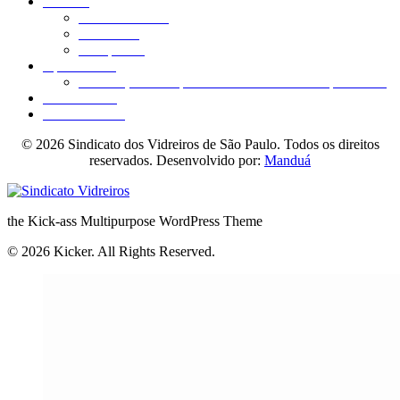
Notícias
Últimas notícias
O Vidreiro
O Soprador
Aposentados
Associação dos Aposentados e O Vidreiro Aposentado
Fale conosco
Acessibilidade
© 2026 Sindicato dos Vidreiros de São Paulo. Todos os direitos
reservados. Desenvolvido por:
Manduá
the Kick-ass Multipurpose WordPress Theme
© 2026 Kicker. All Rights Reserved.